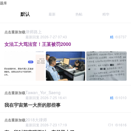
题库
默认
最新
热帖
精华
律师路上
点击重新加载
最新回复 2026-7-27 07:43
精
3737
女法工大骂法官！王某被罚2000
Tawan_Yor_Saeng
点击重新加载
最新回复 2026-7-25 16:41
精
1010
我在宇宙第一大所的那些事
2018大律师
点击重新加载
最新回复 2026-7-23 17:19
1
1616