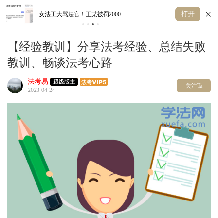
打开
女法工大骂法官！王某被罚2000
张
【经验教训】分享法考经验、总结失败
教训、畅谈法考心路
法考易
关注Ta
2023-04-24