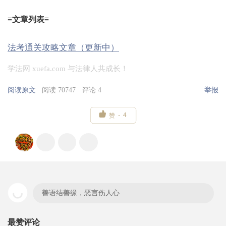
≡文章列表≡
法考通关攻略文章（更新中）
学法网 xuefa.com 与法律人共成长！
阅读原文
阅读 70747
评论 4
举报

4
赞
善语结善缘，恶言伤人心
最赞评论