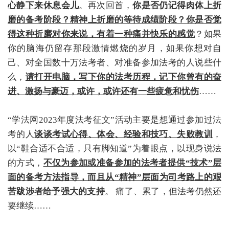
心静下来休息会儿
。再次回首，
你是否仍记得肉体上折
磨的备考阶段？精神上折磨的等待成绩阶段？你是否觉
得这种折磨对你来说，有着一种痛并快乐的感觉
？如果
你的脑海仍留存那段激情燃烧的岁月，如果你想对自
己、对全国数十万法考者、对准备参加法考的人说些什
么，
请打开电脑，写下你的法考历程，记下你曾有的奋
进、激扬与豪迈，或许，或许还有一些疲惫和忧伤
……
“学法网2023年度法考征文”活动主要是想通过参加过法
考的人
谈谈考试心得、体会、经验和技巧、失败教训
，
以“鞋合适不合适，只有脚知道”为着眼点，以现身说法
的方式，
不仅为参加或准备参加的法考者提供“技术”层
面的备考方法指导，而且从“精神”层面为司考路上的艰
苦跋涉者给予强大的支持
。 痛了、累了，但法考仍然还
要继续……