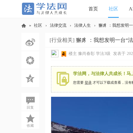
首页
社区
A
»
社区
›
法律交流
›
法律人生
›
獬豸 ：我想发明一
[行业相关]
獬豸 ：我想发明一台“法
学
楼主
豫尚春彰
学法3级
发表于 2026-
学法网，与法律人共成长！马
您需要
登录
才可以下载或查看，没有
法
回复
收藏