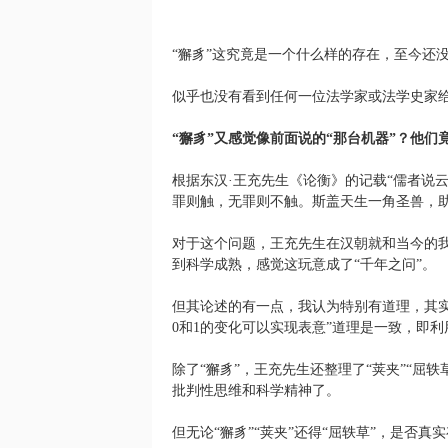
“獬豸”这究竟是一个什么样的存在，至今还
似乎也没有看到任何一位法学家或法学史家
“獬豸”又感觉像前面说的“那台机器”？他们
根据东汉·王充先生《论衡》的记载“儒者说
罪则触，无罪则不触。斯盖天生一角圣兽，助
对于这个问题，王充先生在汉朝就和当今的
到科学成熟，感觉这玩意成了“千年之问”。
但其论述的有一点，我认为特别有道理，其实
0和1的变化可以实现表意”道理是一致，即
除了“獬豸”，王充先生还整理了“荚夹”“屈
批判性思维和科学精神了。
但无论“獬豸”“荚夹”还得“屈轶草”，是否