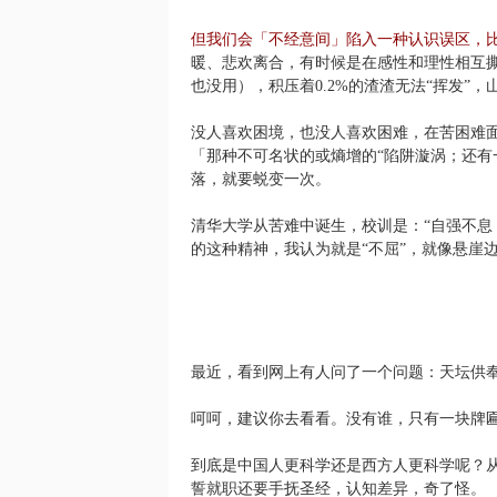
但我们会「不经意间」陷入一种认识误区，
暖、悲欢离合，有时候是在感性和理性相互撕
也没用），积压着0.2%的渣渣无法“挥发”
没人喜欢困境，也没人喜欢困难，在苦困难
「那种不可名状的或熵增的“陷阱漩涡；还
落，就要蜕变一次。
清华大学从苦难中诞生，校训是：“自强不息
的这种精神，我认为就是“不屈”，就像悬崖
最近，看到网上有人问了一个问题：天坛供
呵呵，建议你去看看。没有谁，只有一块牌
到底是中国人更科学还是西方人更科学呢？
誓就职还要手抚圣经，认知差异，奇了怪。