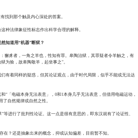
没有找到那个触及内心深处的答案。
给这种法律象征性标志作出科学合理的解释。
竟然知道用“机器”断狱？
云：獬豸者，一角之羊也，性知有罪。皋陶治狱，其罪疑者令羊触之，有
狱为验，故皋陶敬羊，起坐事之”。
我们有着同样的疑惑，但其论证观点，由于时代局限，似乎不能或无法达
和“「电磁本身无法表意」，0和1本身几乎无法表意，但借用电磁运动，
利用了自然规律或自然之性。
轶草”等进行了批判性论证。这一点是很有意思的，即东汉就有了论证性、
真实存在？还是抽象出来的概念，抑或认知偏差，目前暂不知。