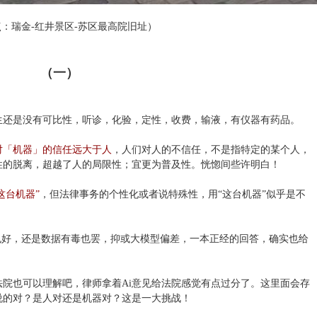
：瑞金-红井景区-苏区最高院旧址）
（一）
生还是没有可比性，听诊，化验，定性，收费，输液，有仪器有药品。
对「机器」的信任远大于人
，人们对人的不信任，不是指特定的某个人，
性的脱离，超越了人的局限性；宜更为普及性。恍惚间些许明白！
这台机器”
，但法律事务的个性化或者说特殊性，用“这台机器”似乎是不
幻觉也好，还是数据有毒也罢，抑或大模型偏差，一本正经的回答，确实也给
法院也可以理解吧，律师拿着Ai意见给法院感觉有点过分了。这里面会存
说的对？是人对还是机器对？这是一大挑战！