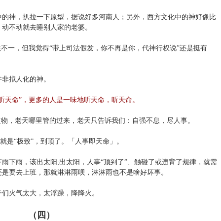
中的神，扒拉一下原型，据说好多河南人；另外，西方文化中的神好像比
，动不动就去睡别人家的老婆。
法不一，但我觉得“带上司法假发，你不再是你，代神行权说”还是挺有
并非拟人化的神。
听天命”，更多的人是一味地听天命，听天命。
植物，老天哪里管的过来，老天只告诉我们：自强不息，尽人事。
字就是“极致”，到顶了。「人事即天命」。
雨下雨，该出太阳;出太阳，人事“顶到了”、触碰了或违背了规律，就需
还是要去上班，那就淋淋雨呗，淋淋雨也不是啥好坏事。
子们火气太大，太浮躁，降降火。
（四）