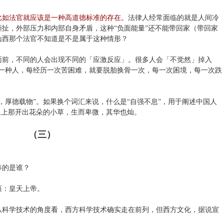
比如法官就应该是一种高道德标准的存在。
法律人经常面临的就是人间冷
扯，外部压力和内部自身矛盾，这种“负面能量”还不能带回家（带回家
，山西那个法官不知道是不是属于这种情形？
面前，不同的人会出现不同的「应激反应」。很多人会「不觉然」掉入
有一种人，每经历一次苦困难，就要脱胎换骨一次，每一次困境，每一次跌
，厚德载物”。如果换个词汇来说，什么是“自强不息”，用于阐述中国人
边上那开出花朵的小草，生而卑微，其华也灿。
（三）
奉的是谁？
匾：皇天上帝。
从科学技术的角度看，西方科学技术确实走在前列，但西方文化，据说宣