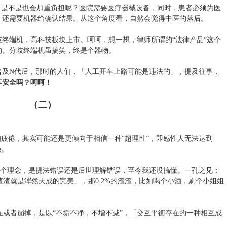
，是不是也会加重负担呢？医院需要医疗器械设备，同时，患者必须为医
，还需要机器给确认结果。从这个角度看，自然会觉得中医的落后。
终端机，高科技板块上市。呵呵，想一想，律师所谓的“法律产品”这个
的。分歧终端机虽搞笑，终是个器物。
普及N代后，那时的人们，「人工开车上路可能是违法的」，提及往事，
车安全吗？呵呵！
（二）
知疲倦，其实可能还是更倾向于相信一种“超理性”，即感性人无法达到
强。
于这个理念，是提法错误还是后世理解错误，至今我还没搞懂。一孔之见：
渣渣就是浑然天成的完美」，那0.2%的渣渣，比如喝个小酒，刷个小姐姐
存在或者崩掉，是以“不垢不净，不增不减”，「交互平衡存在的一种相互成