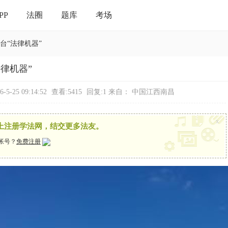
PP
法圈
题库
考场
台“法律机器”
律机器”
5-25 09:14:52
查看:5415
回复:1
来自： 中国江西南昌
x
上注册学法网，结交更多法友。
帐号？
免费注册