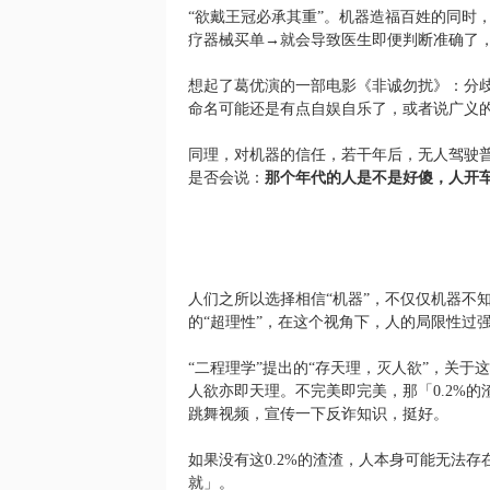
“欲戴王冠必承其重”。机器造福百姓的同时
疗器械买单→就会导致医生即便判断准确了
想起了葛优演的一部电影《非诚勿扰》：分歧
命名可能还是有点自娱自乐了，或者说广义
同理，对机器的信任，若干年后，无人驾驶
是否会说：
那个年代的人是不是好傻，人开
人们之所以选择相信“机器”，不仅仅机器不
的“超理性”，在这个视角下，人的局限性过
“二程理学”提出的“存天理，灭人欲”，关
人欲亦即天理。不完美即完美，那「0.2%的
跳舞视频，宣传一下反诈知识，挺好。
如果没有这0.2%的渣渣，人本身可能无法
就」。