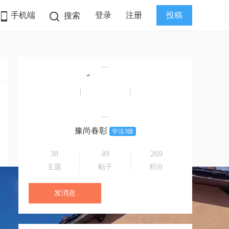
手机端
登录
注册
投稿
搜索
豫尚春彰
学法3级
38
49
269
主题
帖子
积分
发消息