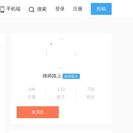
手机端
登录
注册
投稿
搜索
律师路上
超级版主
108
133
756
主题
帖子
积分
发消息