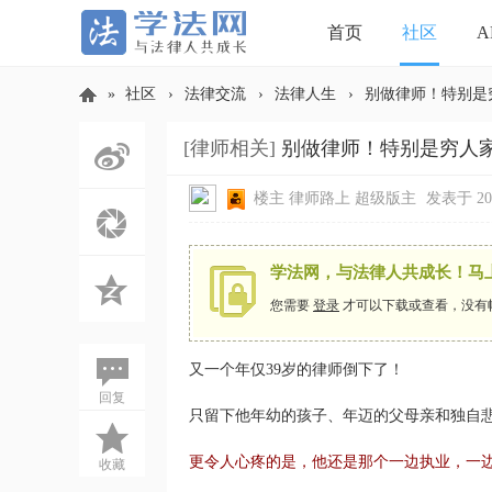
首页
社区
A
»
社区
›
法律交流
›
法律人生
›
别做律师！特别是
[律师相关]
别做律师！特别是穷人
学
楼主
律师路上
超级版主
发表于 2026
学法网，与法律人共成长！马
您需要
登录
才可以下载或查看，没有
又一个年仅39岁的律师倒下了！
法
回复
只留下他年幼的孩子、年迈的父母亲和独自
更令人心疼的是，他还是那个一边执业，一
收藏