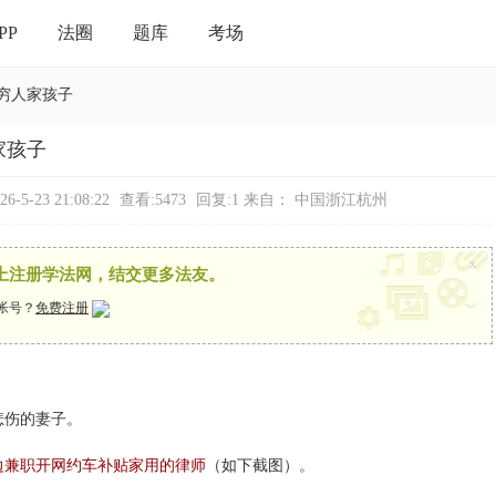
PP
法圈
题库
考场
穷人家孩子
家孩子
-5-23 21:08:22
查看:5473
回复:1
来自： 中国浙江杭州
x
上注册学法网，结交更多法友。
帐号？
免费注册
悲伤的妻子。
边兼职开网约车补贴家用的律师
（如下截图）。