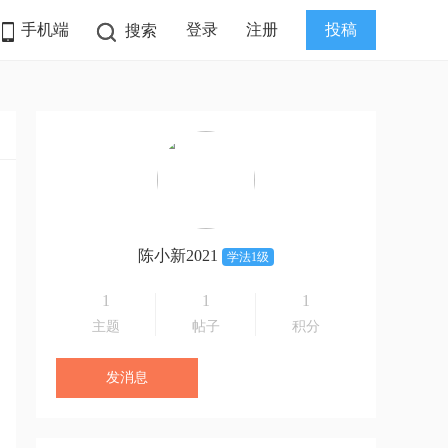
手机端
登录
注册
投稿
搜索
陈小新2021
学法1级
1
1
1
主题
帖子
积分
发消息