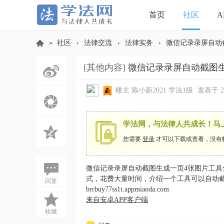
首页
社区
A
»
社区
›
法律交流
›
法律实务
›
微信记录录屏自动
[其他内容]
微信记录录屏自动截图
学
楼主
陈小新2021
学法1级
发表于 202
学法网，与法律人共成长！马
您需要
登录
才可以下载或查看，没有
微信记录录屏自动截图生成一页4张图片工具
式，花费大量时间，介绍一个工具可以自动截图，生
法
回复
brrbuy77ss1t.appmiaoda.com
来自安卓APP客户端
收藏