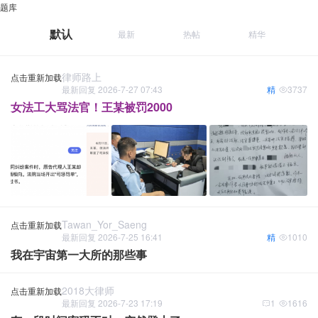
题库
默认
最新
热帖
精华
律师路上
点击重新加载
最新回复 2026-7-27 07:43
精
3737
女法工大骂法官！王某被罚2000
Tawan_Yor_Saeng
点击重新加载
最新回复 2026-7-25 16:41
精
1010
我在宇宙第一大所的那些事
2018大律师
点击重新加载
最新回复 2026-7-23 17:19
1
1616