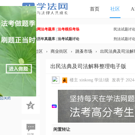
首页
社区
A
学法网法考题库
|
法考模拟考场
民法试题讨
法考历年真题库
|
法考试题讨论
刑法试题讨
»
社区
›
商业街区
›
跳蚤市场
›
出民法典及司法解
出民法典及司法解释整理电子版
学
楼主
xinkong
学法1级
发表于 2024-5
闲置转让
法
回复