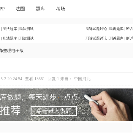
PP
法圈
题库
考场
论
|
民法题库
|
民法测试
民诉试题讨论
|
民诉题库
|
民诉
论
|
刑法题库
|
刑法测试
刑诉试题讨论
|
刑诉题库
|
刑诉
释整理电子版
-2 20:24:54
查看:13661
回复:1
来自： 中国河北