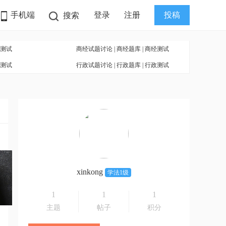
手机端
登录
注册
投稿
搜索
测试
商经试题讨论
|
商经题库
|
商经测试
测试
行政试题讨论
|
行政题库
|
行政测试
xinkong
学法1级
1
1
1
主题
帖子
积分