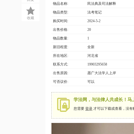
物品名称:
民法典及司法解释
物品类型:
法考笔记
收藏
购买时间:
2024-5-2
出售价格:
20
物品数量:
1
新旧程度:
全新
所在地区:
河北省
网
联系方式:
19903295658
出售原因:
愿广大法学人上岸
可否议价:
可以
学法网，与法律人共成长！马
您需要
登录
才可以下载或查看，没有