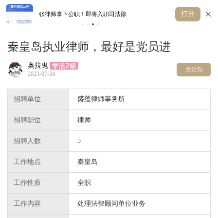
打开
张律师拿下公职！即将入职司法部
重
秦皇岛执业律师，最好是党员进
奥拉鬼
关注Ta
2023-07-24
招聘单位
盛蕴律师事务所
招聘职位
律师
5
招聘人数
工作地点
秦皇岛
工作性质
全职
工作内容
处理法律顾问单位业务