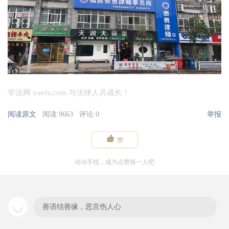
学法网 xuefa.com 与法律人共成长！
阅读原文
阅读 9663
评论 0
举报

赞
动动手指，成为点赞第一人吧
善语结善缘，恶言伤人心