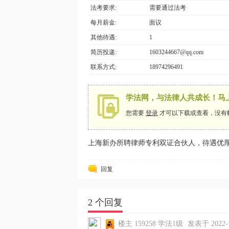
法考要求:
需要通过法考
每月薪金:
面议
其他待遇:
1
简历投递:
1603244667@qq.com
网
联系方式:
18974296491
学法网，与法律人共成长！马
您需要
登录
才可以下载或查看，没有
上海新办所聘律师专利双证合伙人，待遇优厚，有意
回复
2 个回复
楼主
159258
学法1级
发表于 2022-10