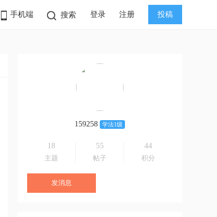
手机端
登录
注册
投稿
搜索
159258
学法1级
18
55
44
主题
帖子
积分
发消息