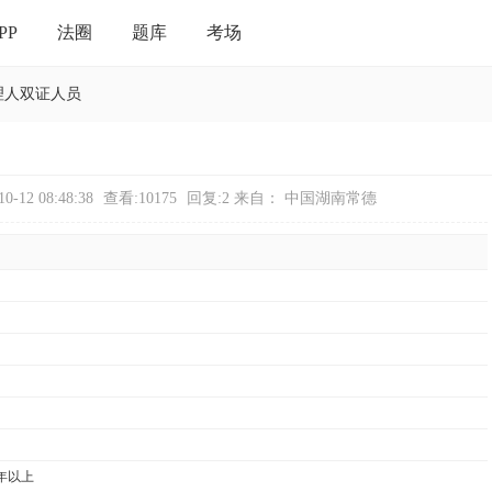
PP
法圈
题库
考场
理人双证人员
-12 08:48:38
查看:10175
回复:2
来自： 中国湖南常德
年以上