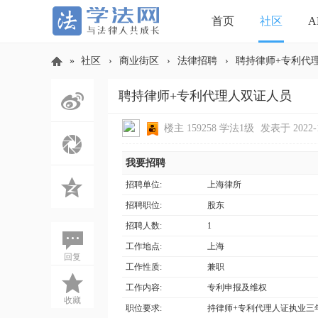
首页
社区
A
»
社区
›
商业街区
›
法律招聘
›
聘持律师+专利代
聘持律师+专利代理人双证人员
学
楼主
159258
学法1级
发表于 2022-10
我要招聘
招聘单位:
上海律所
招聘职位:
股东
招聘人数:
1
工作地点:
上海
法
回复
工作性质:
兼职
工作内容:
专利申报及维权
收藏
职位要求:
持律师+专利代理人证执业三