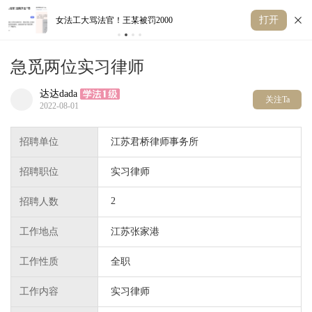
打开
女法工大骂法官！王某被罚2000
张
急觅两位实习律师
达达dada
关注Ta
2022-08-01
招聘单位
江苏君桥律师事务所
招聘职位
实习律师
2
招聘人数
工作地点
江苏张家港
工作性质
全职
工作内容
实习律师