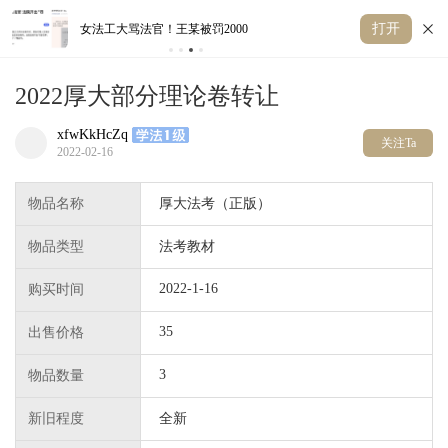
打开
女法工大骂法官！王某被罚2000
重
2022厚大部分理论卷转让
xfwKkHcZq
关注Ta
2022-02-16
物品名称
厚大法考（正版）
物品类型
法考教材
2022-1-16
购买时间
35
出售价格
3
物品数量
新旧程度
全新