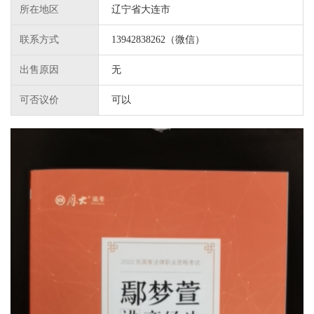
所在地区
辽宁省大连市
联系方式
13942838262（微信）
出售原因
无
可否议价
可以