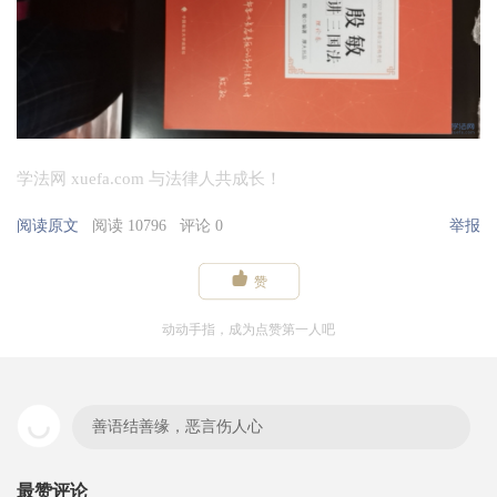
学法网 xuefa.com 与法律人共成长！
阅读原文
阅读 10796
评论 0
举报

赞
动动手指，成为点赞第一人吧
善语结善缘，恶言伤人心
最赞评论