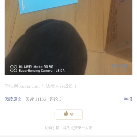
学法网 xuefa.com 与法律人共成长！
阅读原文
阅读 11136
评论 5
举报

赞
动动手指，成为点赞第一人吧