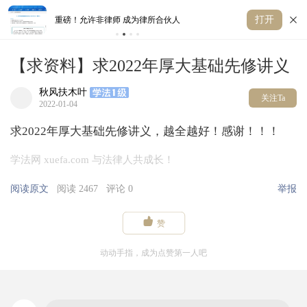
打开
合伙人
法考降温，已是必然
【求资料】求2022年厚大基础先修讲义
秋风扶木叶
关注Ta
2022-01-04
求2022年厚大基础先修讲义，越全越好！感谢！！！
学法网 xuefa.com 与法律人共成长！
阅读原文
阅读 2467
评论 0
举报

赞
动动手指，成为点赞第一人吧