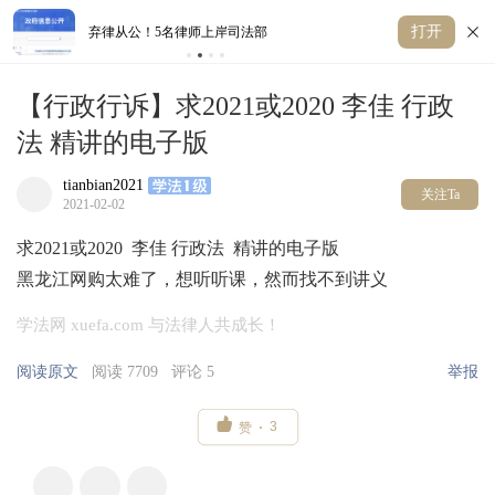
打开
律师上岸司法部
獬豸 ：我想发明一台“法律机器”
【行政行诉】求2021或2020 李佳 行政
法 精讲的电子版
tianbian2021
关注Ta
2021-02-02
求2021或2020 李佳 行政法 精讲的电子版
黑龙江网购太难了，想听听课，然而找不到讲义
学法网 xuefa.com 与法律人共成长！
阅读原文
阅读 7709
评论 5
举报

3
赞