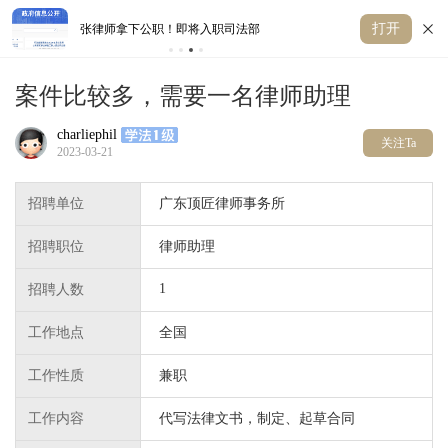
打开
张律师拿下公职！即将入职司法部
重
案件比较多，需要一名律师助理
charliephil
关注Ta
2023-03-21
招聘单位
广东顶匠律师事务所
招聘职位
律师助理
1
招聘人数
工作地点
全国
工作性质
兼职
工作内容
代写法律文书，制定、起草合同