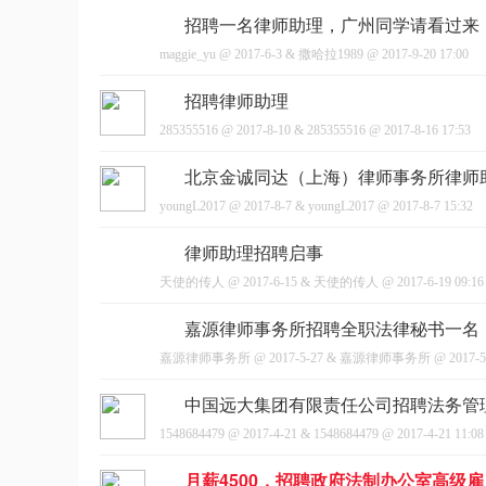
招聘一名律师助理，广州同学请看过来
maggie_yu
@
2017-6-3
&
撒哈拉1989
@
2017-9-20 17:00
招聘律师助理
网
285355516
@
2017-8-10
&
285355516
@
2017-8-16 17:53
北京金诚同达（上海）律师事务所律师
youngL2017
@
2017-8-7
&
youngL2017
@
2017-8-7 15:32
律师助理招聘启事
天使的传人
@
2017-6-15
&
天使的传人
@
2017-6-19 09:16
嘉源律师事务所招聘全职法律秘书一名
嘉源律师事务所
@
2017-5-27
&
嘉源律师事务所
@
2017-5
中国远大集团有限责任公司招聘法务管
1548684479
@
2017-4-21
&
1548684479
@
2017-4-21 11:08
月薪4500，招聘政府法制办公室高级雇