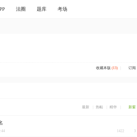
PP
法圈
题库
考场
收藏本版
(
13
)
|
订阅
最新
|
热帖
|
精华
|
新窗
已是必然
女法工大骂法官！王某被罚20
名
:44
1422
3