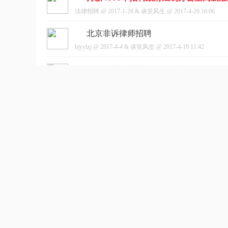
法律招聘
@
2017-1-28
&
谈笑风生
@
2017-4-20 16:06
北京非诉律师招聘
bjyylxj
@
2017-4-4
&
谈笑风生
@
2017-4-19 11:42
招贤纳士！广东汇俊律师事务所招聘信
aohiom
@
2017-4-6
&
薤上露
@
2017-4-6 21:00
招聘实习律师，坐标苏州
curiosityrobot
@
2017-3-15
&
这梦开始的地方
@
2017-3-15
执业律师招聘
山东瑞文律所
@
2017-2-14
&
日加满
@
2017-2-14 12:28
招聘专职律师，坐标武汉，工资3500元/
hjy_lawyer
@
2017-1-5
&
shanghan886
@
2017-1-6 16:34
招聘挂证律师
hererece
@
2016-12-22
&
18702905838
@
2016-12-22 21:47