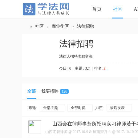
首页
社区
A
»
社区
›
商业街区
›
法律招聘
法律招聘
学
法律人招聘求职交流
今日 : 0
|
主题 : 324
|
排名:
2
全部
我要招聘
126
筛选:
全部主题
全部时间
排序:
最后发表
法
2026年律师法修正草案，正在征求意见
法考降温，
山西会在律师事务所招聘实习律师若干
山西汇智律师
@
2017-10-9
&
屋顶望月￡
@
2017-10-10 09