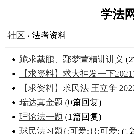
学法网's
社区
› 法考资料
跪求戴鹏、鄢梦萱精讲讲义
(
【求资料】求大神发一下202
【求资料】求民法 王立争 20
瑞达真金题
(0篇回复)
理论法一题
(1篇回复)
球民法习题{:可爱:}{:可爱:
(1