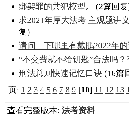
绑架罪的共犯模型。
(2篇回复
求2021年厚大法考 主观题
复)
请问一下哪里有戴鹏2022年的
“不交费就不给钥匙”合法吗？
刑法总则快速记忆口诀
(16篇
页:
1
2
3
4
5
6
7
8
9
[10]
11
12
13
查看完整版本:
法考资料