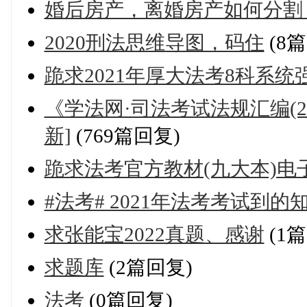
婚后房产，离婚房产如何分割
2020刑法思维导图，码住
(8
跪求2021年厚大法考8科系
《学法网·司法考试法规汇编(2
新]
(769篇回复)
跪求法考官方教材(九大本)电
#法考# 2021年法考考试到的
求张能宝2022真题、感谢
(1
求题库
(2篇回复)
法考
(0篇回复)