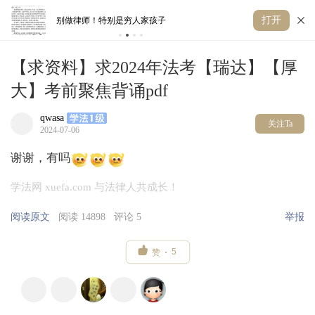
打开
别做律师！特别是穷人家孩子
丢
【求资料】求2024年法考【瑞达】【厚
大】考前聚焦背诵pdf
qwasa
关注Ta
2024-07-06
谢谢，有吗
学法网 xuefa.com 与法律人共成长！
阅读原文
阅读 14898
评论 5
举报

5
赞