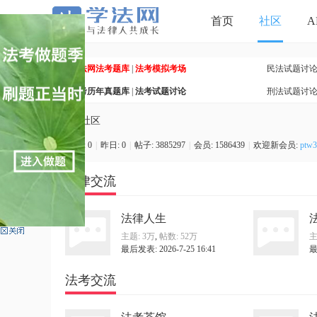
首页
社区
A
学法网法考题库
|
法考模拟考场
民法试题讨
法考历年真题库
|
法考试题讨论
刑法试题讨
»
社区
今日:
0
|
昨日:
0
|
帖子:
3885297
|
会员:
1586439
|
欢迎新会员:
ptw3
学
法律交流
法律人生
主题:
3万
,
帖数:
52万
主
最后发表: 2026-7-25 16:41
最
法考交流
法