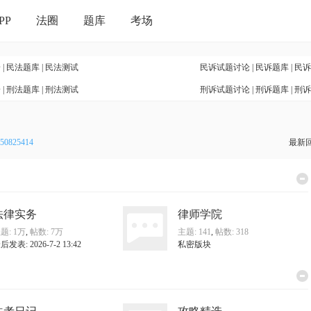
PP
法圈
题库
考场
论
|
民法题库
|
民法测试
民诉试题讨论
|
民诉题库
|
民诉
论
|
刑法题库
|
刑法测试
刑诉试题讨论
|
刑诉题库
|
刑诉
50825414
最新
法律实务
律师学院
题:
1万
,
帖数:
7万
主题: 141
,
帖数: 318
后发表: 2026-7-2 13:42
私密版块