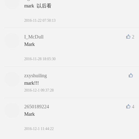
mark  以后看
2016-11-22 07:50:13
I_McDull
2
Mark
2016-11-28 18:05:30
zxyshuiling
mark!!!
2016-12-1 09:37:28
2650189224
4
Mark
2016-12-1 11:44:22