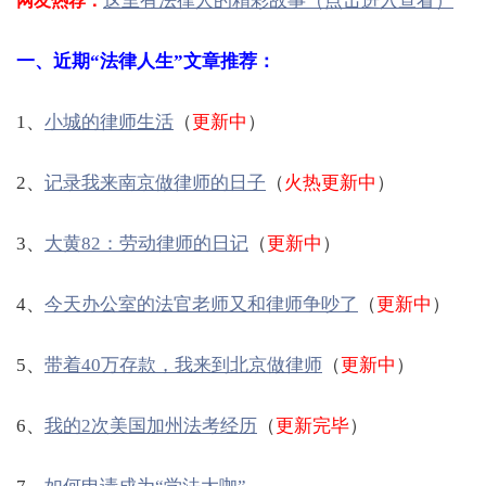
这里有法律人的精彩故事（点击进入查看）
网友热荐：
一、近期“法律人生”文章推荐：
1、
小城的律师生活
（
更新中
）
2、
记录我来南京做律师的日子
（
火热更新中
）
3、
大黄82：劳动律师的日记
（
更新中
）
4、
今天办公室的法官老师又和律师争吵了
（
更新中
）
5、
带着40万存款，我来到北京做律师
（
更新中
）
6、
我的2次美国加州法考经历
（
更新完毕
）