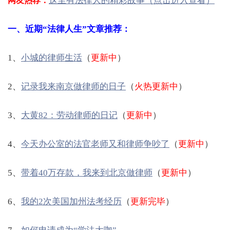
这里有法律人的精彩故事（点击进入查看）
网友热荐：
一、近期“法律人生”文章推荐：
1、
小城的律师生活
（
更新中
）
2、
记录我来南京做律师的日子
（
火热更新中
）
3、
大黄82：劳动律师的日记
（
更新中
）
4、
今天办公室的法官老师又和律师争吵了
（
更新中
）
5、
带着40万存款，我来到北京做律师
（
更新中
）
6、
我的2次美国加州法考经历
（
更新完毕
）