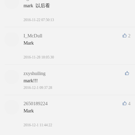
mark  以后看
2016-11-22 07:50:13
I_McDull
2
Mark
2016-11-28 18:05:30
zxyshuiling
mark!!!
2016-12-1 09:37:28
2650189224
4
Mark
2016-12-1 11:44:22