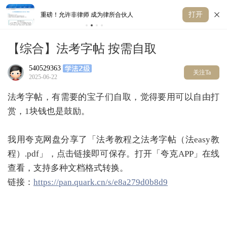
打开
重磅！允许非律师 成为律所合伙人
张
【综合】法考字帖 按需自取
540529363
关注Ta
2025-06-22
法考字帖，有需要的宝子们自取，觉得要用可以自由打
赏，1块钱也是鼓励。
我用夸克网盘分享了「法考教程之法考字帖（法easy教
程）.pdf」，点击链接即可保存。打开「夸克APP」在线
查看，支持多种文档格式转换。
链接：
https://pan.quark.cn/s/e8a279d0b8d9