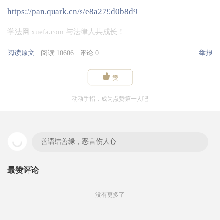
https://pan.quark.cn/s/e8a279d0b8d9
学法网 xuefa.com 与法律人共成长！
阅读原文
阅读 10606
评论 0
举报

赞
动动手指，成为点赞第一人吧
善语结善缘，恶言伤人心
最赞评论
没有更多了