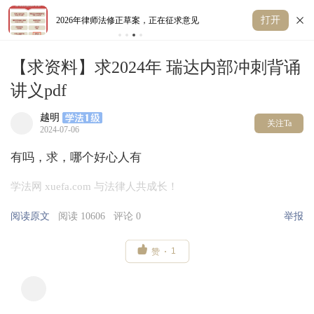
打开
2026年律师法修正草案，正在征求意见
弃
【求资料】求2024年 瑞达内部冲刺背诵
讲义pdf
越明
关注Ta
2024-07-06
有吗，求，哪个好心人有
学法网 xuefa.com 与法律人共成长！
阅读原文
阅读 10606
评论 0
举报

1
赞