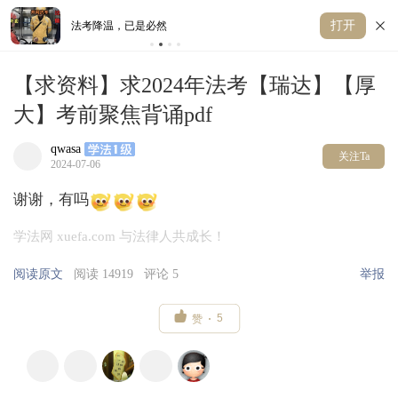
打开
张律师拿下公职！即将入职司法部
【求资料】求2024年法考【瑞达】【厚
大】考前聚焦背诵pdf
qwasa
关注Ta
2024-07-06
谢谢，有吗
学法网 xuefa.com 与法律人共成长！
阅读原文
阅读 14919
评论 5
举报

5
赞