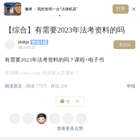
打开
獬豸 ：我想发明一台“法律机器”
2
【综合】有需要2023年法考资料的吗
zhshju
关注Ta
2023-03-25
有需要2023年法考资料的吗？课程+电子书
学法网 xuefa.com 与法律人共成长！
阅读原文
阅读 77575
评论 210
举报

25
赞
查看更多点赞