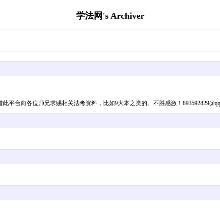
学法网's Archiver
台向各位师兄求赐相关法考资料，比如9大本之类的。不胜感激！893592829@qq.