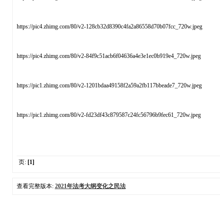
https://pic4.zhimg.com/80/v2-128cb32d8390c4fa2a86558d70b07fcc_720w.jpeg
https://pic4.zhimg.com/80/v2-84f9c51acb6f04636a4e3e1ec0b919e4_720w.jpeg
https://pic1.zhimg.com/80/v2-1201bdaa49158f2a59a2fb117bbeade7_720w.jpeg
https://pic1.zhimg.com/80/v2-fd23df43c879587c24fc56796b9fec61_720w.jpeg
页:
[1]
查看完整版本:
2021年法考大纲变化之民法