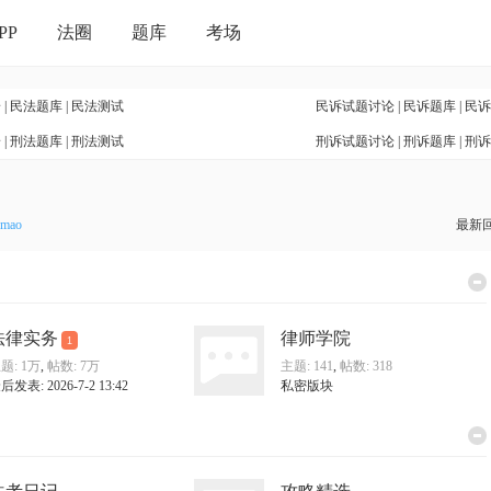
PP
法圈
题库
考场
论
|
民法题库
|
民法测试
民诉试题讨论
|
民诉题库
|
民诉
论
|
刑法题库
|
刑法测试
刑诉试题讨论
|
刑诉题库
|
刑诉
mao
最新
法律实务
律师学院
1
题:
1万
,
帖数:
7万
主题: 141
,
帖数: 318
后发表: 2026-7-2 13:42
私密版块