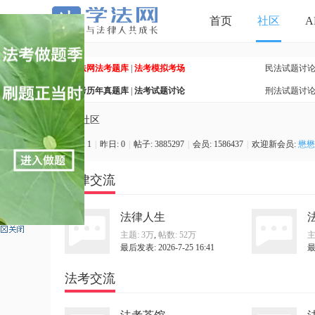
首页
社区
A
学法网法考题库
|
法考模拟考场
民法试题讨
法考历年真题库
|
法考试题讨论
刑法试题讨
»
社区
今日:
1
|
昨日:
0
|
帖子:
3885297
|
会员:
1586437
|
欢迎新会员:
懋懋
学
法律交流
法律人生
主题:
3万
,
帖数:
52万
主
最后发表: 2026-7-25 16:41
最
法考交流
法