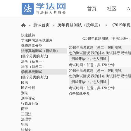
首页
社区
A
»
测试首页
»
历年真题测试（按年度）
»
《2019年
快速跳转
《2019年真题测试（学法19级+
学法网司法考试题库
选择题库分类
学
2019年法考真题（卷二）限时测试
法考真题测试（新组卷）
您的测试情况
我的排名
测试排行
易错
[整个分类的测试]
法考（新卷一）
考试时间：任意，共 120 分钟
法考（新卷二）
2019年法考真题（卷一）限时测试
学科单元测试
您的测试情况
我的排名
测试排行
易错
[整个分类的测试]
民法
民诉仲裁
考试时间：任意，共 120 分钟
刑法
点击加载更多
刑事诉讼
行政及行诉
法
商经
三国法
法理学
宪法
法制史