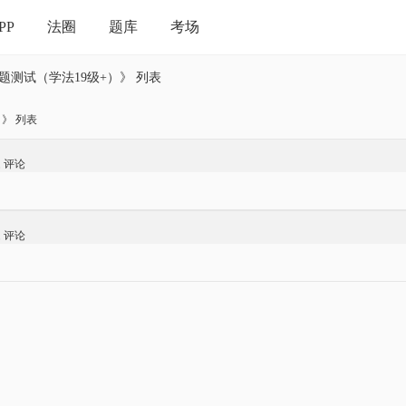
PP
法圈
题库
考场
真题测试（学法19级+）》 列表
）》 列表
题
评论
题
评论