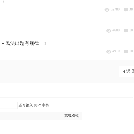
3
4
52780
38
4600
10
－－民法出题有规律
...
2
4919
10
返 
还可输入
80
个字符
高级模式