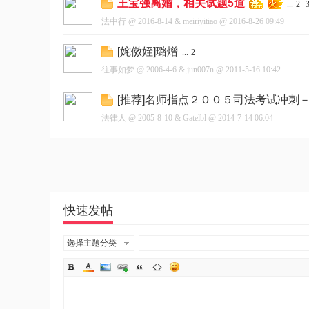
王宝强离婚，相关试题5道
...
2
法中行
@
2016-8-14
&
meiriyitiao
@
2016-8-26 09:49
[姹傚姪]璐熷
...
2
往事如梦
@
2006-4-6
&
jun007n
@
2011-5-16 10:42
[推荐]名师指点２００５司法考试冲刺
法律人
@
2005-8-10
&
Gatelbl
@
2014-7-14 06:04
快速发帖
选择主题分类