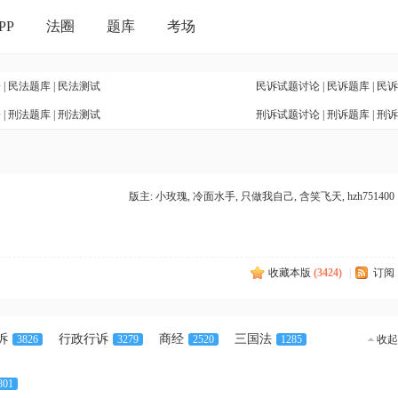
PP
法圈
题库
考场
论
|
民法题库
|
民法测试
民诉试题讨论
|
民诉题库
|
民诉
论
|
刑法题库
|
刑法测试
刑诉试题讨论
|
刑诉题库
|
刑诉
版主:
小玫瑰
,
冷面水手
,
只做我自己
,
含笑飞天
,
hzh751400
收藏本版
(
3424
)
|
订阅
诉
行政行诉
商经
三国法
3826
3279
2520
1285
收起
801