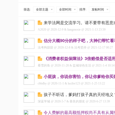
降温，已是必然
女法工大骂法官！王某
筛选:
全部主题
全部时间
排序:
发帖时间
来学法网是交流学习。请不要带有恶意或
A2020
@
2020-12-9
&
liangmoxie
@
2021-1-13 23:59
估分大概90分的样子吧，大神们帮忙看
法考狗甜甜
@
2020-12-8
&
法考坚持
@
2021-12-17 00:27
网
《消费者权益保障法》3倍赔偿是否适
看雪的鱼
@
2020-11-28
&
盐城绿色生活
@
2021-1-4 10:14
小屁孩，你说你害怕，你让你爹给你买
cbbdhy
@
2020-11-1
&
lucifer123
@
2021-1-25 13:22
孩子不听话，爹妈打孩子真的天经地义？|
深蓝学城
@
2020-5-7
&
善良的朋友
@
2020-6-27 13:39
令人费解的最高额抵押权尚不具有从属