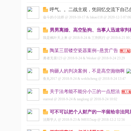
呼气。。二战主观，凭回忆交流下自己
奋斗的小法师
@
2019-10-17
&
fakao118
@
2020-12-5 07:06
男男离婚、高空坠狗、当事人迅速审判
我是枫叶天上来
@
2018-9-24
&
三刑民行
@
2019-6-21 00:
陶某三层镂空瓷器案例--悬赏广告
勇者无畏123
@
2018-9-24
&
Wesker
@
2018-9-24 23:29
狗砸人的判决案例，不是高空抛物啊
鱼丸2017
@
2018-9-24
&
welchcheng
@
2018-9-24 13:47
关于法考能不能分小三的一点想法
starreal
@
2018-9-24
&
tanglong
@
2018-9-24 10:02
可不可以把个人财产的一半留给非法同
法斯学人
@
2018-9-23
&
949315xzp
@
2018-12-2 12:56