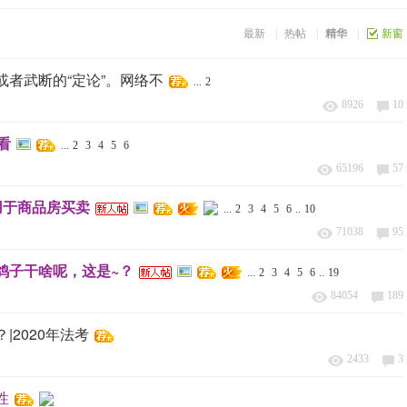
被罚2000
男律师身高170cm，在征婚的同时普
最新
|
热帖
|
精华
|
新窗
者武断的“定论”。网络不
...
2
8926
10
看
...
2
3
4
5
6
65196
57
用于商品房买卖
...
2
3
4
5
6
..
10
71038
95
鸽子干啥呢，这是~？
...
2
3
4
5
6
..
19
84054
189
2020年法考
2433
3
性