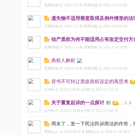
竞网张贴
@
2020-3-25
&
竞网张贴
@
2020-3-31 15:06
遗失物不适用善意取得及例外情形的法
竞网张贴
@
2020-3-21
&
竞网张贴
@
2020-3-24 18:20
动产质权为何不能适用占有改定交付方
竞网张贴
@
2020-3-19
&
竞网张贴
@
2021-11-6 10:09
典权人解析
竞网张贴
@
2020-3-18
&
竞网张贴
@
2020-3-24 19:45
背书不可转让票据质权设定的再思考
jq7688
@
2019-11-28
&
jq7688
@
2022-3-1 02:10
关于重复起诉的一点探讨
...
2
3
jq7688
@
2019-11-26
&
jq7688
@
2022-3-1 01:55
周末了，发一下民法民诉商法的作答，
荆岭山人
@
2019-10-25
&
荆岭山人
@
2019-11-30 10:57