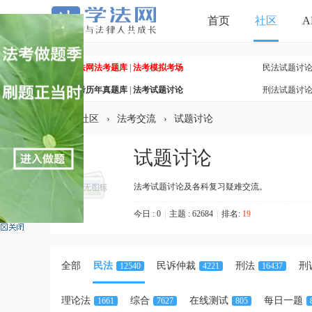
首页
社区
A
学法网法考题库
|
法考模拟考场
民法试题讨
法考历年真题库
|
法考试题讨论
刑法试题讨
»
社区
›
法考交流
›
试题讨论
试题讨论
学
法考试题讨论及各科复习疑难交流。
今日 : 0
|
主题 : 62684
|
排名:
19
全部
民法
民诉仲裁
刑法
刑
12540
4221
16437
理论法
综合
在线测试
每日一题
1661
7627
805
法